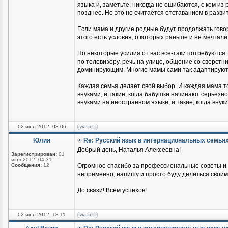
языка и, заметьте, никогда не ошибаются, с кем из
позднее. Но это не считается отставанием в разви
Если мама и другие родные будут продолжать говор
этого есть условия, о которых раньше и не мечтали
Но некоторые усилия от вас все-таки потребуются.
по телевизору, речь на улице, общение со сверстник
доминирующим. Многие мамы сами так адаптируются
Каждая семья делает свой выбор. И каждая мама т
внуками, и такие, когда бабушки начинают серьезн
внуками на иностранном языке, и такие, когда вн
02 июл 2012, 08:06
Юлия
Re: Русский язык в интернациональных семья
Добрый день, Наталья Алексеевна!
Зарегистрирован:
01
июл 2012, 04:31
Сообщения:
12
Огромное спасибо за профессиональные советы и п
непременно, напишу и просто буду делиться своим
До связи! Всем успехов!
02 июл 2012, 18:11