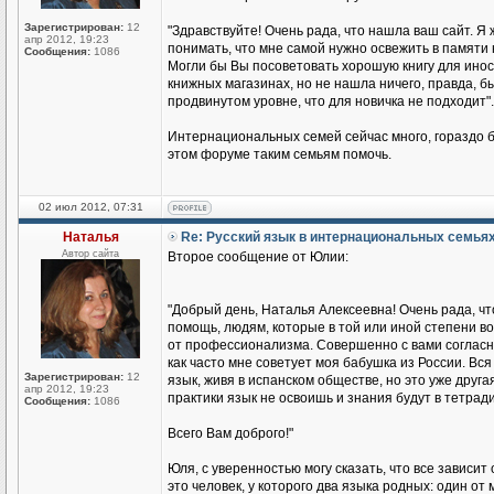
Зарегистрирован:
12
"Здравствуйте! Очень рада, что нашла ваш сайт. Я 
апр 2012, 19:23
понимать, что мне самой нужно освежить в памяти 
Сообщения:
1086
Могли бы Вы посоветовать хорошую книгу для иност
книжных магазинах, но не нашла ничего, правда, бы
продвинутом уровне, что для новичка не подходит".
Интернациональных семей сейчас много, гораздо б
этом форуме таким семьям помочь.
02 июл 2012, 07:31
Наталья
Re: Русский язык в интернациональных семья
Автор сайта
Второе сообщение от Юлии:
"Добрый день, Наталья Алексеевна! Очень рада, чт
помощь, людям, которые в той или иной степени во
от профессионализма. Совершенно с вами согласна
как часто мне советует моя бабушка из России. Вся 
Зарегистрирован:
12
язык, живя в испанском обществе, но это уже друга
апр 2012, 19:23
практики язык не освоишь и знания будут в тетради
Сообщения:
1086
Всего Вам доброго!"
Юля, с уверенностью могу сказать, что все зависит
это человек, у которого два языка родных: один о