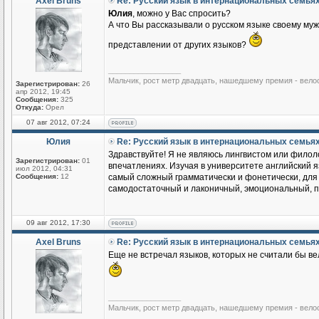
Axel Bruns
Re: Русский язык в интернациональных семья
Юлия
, можно у Вас спросить?
А что Вы рассказывали о русском языке своему му
представлении от других языков?
_________________
Мальчик, рост метр двадцать, нашедшему премия - вело
Зарегистрирован:
26
апр 2012, 19:45
Сообщения:
325
Откуда:
Орел
07 авг 2012, 07:24
Юлия
Re: Русский язык в интернациональных семья
Здравствуйте! Я не являюсь лингвистом или филоло
Зарегистрирован:
01
впечатлениях. Изучая в университете английский яз
июл 2012, 04:31
Сообщения:
12
самый сложный грамматически и фонетически, для м
самодостаточный и лаконичный, эмоциональный, по
09 авг 2012, 17:30
Axel Bruns
Re: Русский язык в интернациональных семья
Еще не встречал языков, которых не считали бы ве
_________________
Мальчик, рост метр двадцать, нашедшему премия - вело