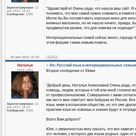
Зарегистрирован:
12
"Здравствуйте! Очень рада, что нашла ваш сайт. Я 
апр 2012, 19:23
понимать, что мне самой нужно освежить в памяти 
Сообщения:
1086
Могли бы Вы посоветовать хорошую книгу для иност
книжных магазинах, но не нашла ничего, правда, бы
продвинутом уровне, что для новичка не подходит".
Интернациональных семей сейчас много, гораздо б
этом форуме таким семьям помочь.
02 июл 2012, 07:31
Наталья
Re: Русский язык в интернациональных семья
Автор сайта
Второе сообщение от Юлии:
"Добрый день, Наталья Алексеевна! Очень рада, чт
помощь, людям, которые в той или иной степени во
от профессионализма. Совершенно с вами согласна
как часто мне советует моя бабушка из России. Вся 
Зарегистрирован:
12
язык, живя в испанском обществе, но это уже друга
апр 2012, 19:23
практики язык не освоишь и знания будут в тетради
Сообщения:
1086
Всего Вам доброго!"
Юля, с уверенностью могу сказать, что все зависит
это человек, у которого два языка родных: один о