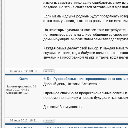
языка и, заметьте, никогда не ошибаются, с кем из
позднее. Но это не считается отставанием в разви
Если мама и другие родные будут продолжать говор
этого есть условия, о которых раньше и не мечтали
Но некоторые усилия от вас все-таки потребуются.
по телевизору, речь на улице, общение со сверстник
доминирующим. Многие мамы сами так адаптируются
Каждая семья делает свой выбор. И каждая мама т
внуками, и такие, когда бабушки начинают серьезн
внуками на иностранном языке, и такие, когда вн
02 июл 2012, 08:06
Юлия
Re: Русский язык в интернациональных семья
Добрый день, Наталья Алексеевна!
Зарегистрирован:
01
июл 2012, 04:31
Сообщения:
12
Огромное спасибо за профессиональные советы и п
непременно, напишу и просто буду делиться своим
До связи! Всем успехов!
02 июл 2012, 18:11