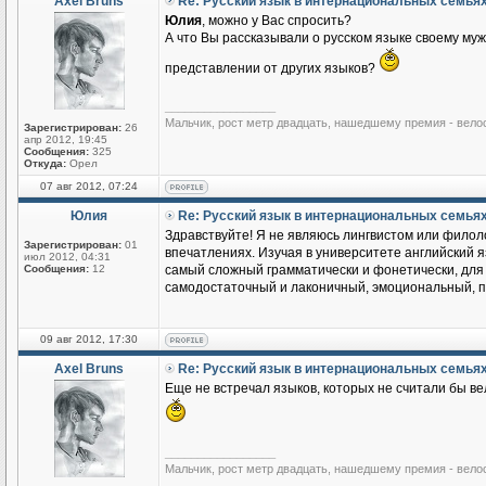
Axel Bruns
Re: Русский язык в интернациональных семья
Юлия
, можно у Вас спросить?
А что Вы рассказывали о русском языке своему му
представлении от других языков?
_________________
Мальчик, рост метр двадцать, нашедшему премия - вело
Зарегистрирован:
26
апр 2012, 19:45
Сообщения:
325
Откуда:
Орел
07 авг 2012, 07:24
Юлия
Re: Русский язык в интернациональных семья
Здравствуйте! Я не являюсь лингвистом или филоло
Зарегистрирован:
01
впечатлениях. Изучая в университете английский яз
июл 2012, 04:31
Сообщения:
12
самый сложный грамматически и фонетически, для м
самодостаточный и лаконичный, эмоциональный, по
09 авг 2012, 17:30
Axel Bruns
Re: Русский язык в интернациональных семья
Еще не встречал языков, которых не считали бы ве
_________________
Мальчик, рост метр двадцать, нашедшему премия - вело