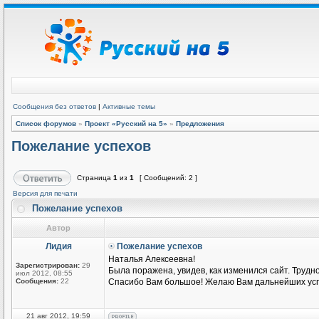
Сообщения без ответов
|
Активные темы
Список форумов
»
Проект «Русский на 5»
»
Предложения
Пожелание успехов
Страница
1
из
1
[ Сообщений: 2 ]
Версия для печати
Пожелание успехов
Автор
Лидия
Пожелание успехов
Наталья Алексеевна!
Зарегистрирован:
29
Была поражена, увидев, как изменился сайт. Трудн
июл 2012, 08:55
Сообщения:
22
Спасибо Вам большое! Желаю Вам дальнейших усп
21 авг 2012, 19:59