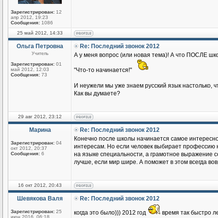
Зарегистрирован:
12
апр 2012, 19:23
Сообщения:
1086
25 май 2012, 14:33
Ольга Петровна
Re: Последний звонок 2012
Учитель
А у меня вопрос (или новая тема)! А что ПОСЛЕ шк
Зарегистрирован:
01
май 2012, 12:03
"Что-то начинается!"
Сообщения:
73
И неужели мы уже знаем русский язык настолько, ч
Как вы думаете?
29 авг 2012, 23:12
Марина
Re: Последний звонок 2012
Конечно после школы начинается самое интересное
Зарегистрирован:
04
интересам. Но если человек выбирает профессию н
окт 2012, 20:37
Сообщения:
6
на языке специальности, а грамотное выражение с
лучше, если мир шире. А поможет в этом всегда вов
16 окт 2012, 20:43
Шевякова Валя
Re: Последний звонок 2012
Зарегистрирован:
25
когда это было))) 2012 год
время так быстро ле
июн 2016, 06:18