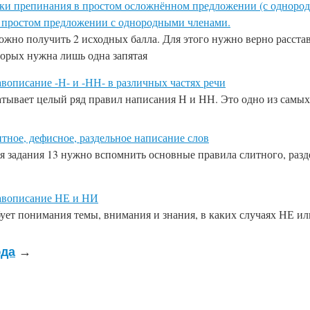
наки препинания в простом осложнённом предложении (с однор
 простом предложении с однородными членами.
жно получить 2 исходных балла. Для этого нужно верно расста
оторых нужна лишь одна запятая
авописание -Н- и -НН- в различных частях речи
атывает целый ряд правил написания Н и НН. Это одно из самы
итное, дефисное, раздельное написание слов
ия
задания 13
нужно вспомнить основные правила слитного, разде
равописание НЕ и НИ
бует понимания темы, внимания и знания, в каких случаях НЕ и
да
→