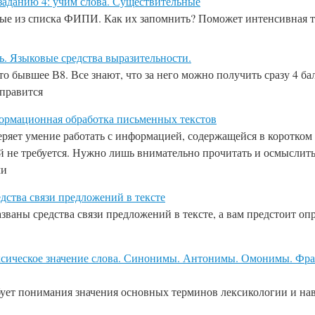
заданию 4: учим слова. Существительные
ые из списка ФИПИ. Как их запомнить? Поможет интенсивная т
чь. Языковые средства выразительности.
то бывшее В8. Все знают, что за него можно получить сразу 4 б
справится
ормационная обработка письменных текстов
ряет умение работать с информацией, содержащейся в коротком 
 не требуется. Нужно лишь внимательно прочитать и осмыслить
ми
едства связи предложений в тексте
азваны средства связи предложений в тексте, а вам предстоит о
ксическое значение слова. Синонимы. Антонимы. Омонимы. Фра
ует понимания значения основных терминов лексикологии и нав