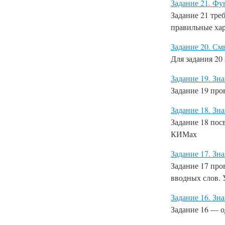
Задание 21. Ф
Задание 21
тре
правильные хар
Задание 20. См
Для
задания 20
Задание 19. Зн
Задание 19
пров
Задание 18. З
Задание 18
посв
КИМах
Задание 17. Зн
Задание 17
пров
вводных слов. 
Задание 16. Зн
Задание 16
— од