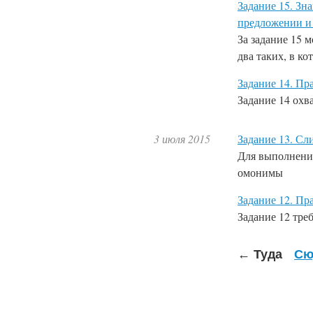
Задание 15. З
предложении и
За
задание 15
мо
два таких, в к
Задание 14. Пр
Задание 14
охв
3 июля 2015
Задание 13. Сл
Для выполнен
омонимы
Задание 12. П
Задание 12
тре
←
Туда
Сю