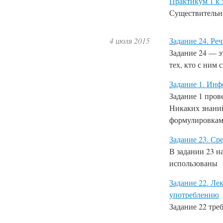
Практикум 1 к 
Существительн
4 июля 2015
Задание 24. Ре
Задание 24 — э
тех, кто с ним 
Задание 1. Инф
Задание 1
прове
Никаких знаний
формулировка
Задание 23. Ср
В задании 23
н
использованы
Задание 22. Ле
употреблению
Задание 22
треб