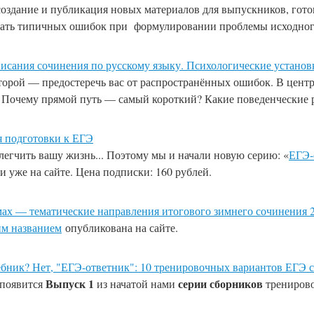
оздание и публикация новых материалов для выпускников, гото
ежать типичных ошибок при формулировании проблемы исходног
исания сочинения по русскому языку. Психологические установ
оторой — предостеречь вас от распространённых ошибок. В цент
 Почему прямой путь — самый короткий? Какие поведенческие р
я подготовки к ЕГЭ
легчить вашу жизнь... Поэтому мы и начали новую серию: «
ЕГЭ-
 уже на сайте. Цена подписки: 160 рублей.
ах — тематические направления итогового зимнего сочинения 2
им названием
опубликована на сайте.
бник? Нет, "ЕГЭ-ответник": 10 тренировочных вариантов ЕГЭ 
Выпуск 1
серии сборников
 появится
из начатой нами
тренирово