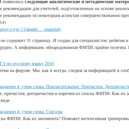
следующие аналитические и методические мате
И появились
рекомендации для учителей, подготовленные на основе анализ
 рекомендации по некоторым аспектам совершенствования преп
14)
/ege-i-gve-11/analiti ... -materialy
 он содержит 31 страницу. И создан для специалистов: ребятам
рудно. А информация, обнародованная ФИПИ, крайне полезна. 
ГЭ по русскому языку 2016
тема на форуме. Мы, как и всегда, следим за информацией и соо
заданию 4: учим слова. Прилагательные. Причастия. Деепричаст
, причастия, деепричастия и наречия из списка ФИПИ. Как их 
 виде
заданию 4: учим слова. Глаголы
иска ФИПИ. Как их запомнить? Поможет интенсивная тренировк