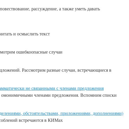
овествование, рассуждение, а также уметь давать
читать и осмыслить текст
ссмотрим ошибкоопасные случаи
ожений. Рассмотрим разные случаи, встречающиеся в
рамматически не связанными с членами предложения
их с омонимичными членами предложения. Вспомним списки
еделениями, обстоятельствами, приложениями, дополнениями)
особлений встречаются в КИМах