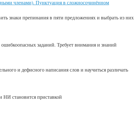
одными членами). Пунктуация в сложносочинённом
вить знаки препинания в пяти предложениях и выбрать из них
х ошибкоопасных заданий. Требует внимания и знаний
льного и дефисного написания слов и научиться различать
ли НИ становится приставкой