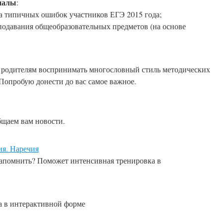
риалы
:
а типичных ошибок участников ЕГЭ 2015 года;
одавания общеобразовательных предметов (на основе
 и родителям воспринимать многословный стиль методических
Попробую донести до вас самое важное.
бщаем вам новости.
ия. Наречия
запомнить? Поможет интенсивная тренировка в
а в интерактивной форме