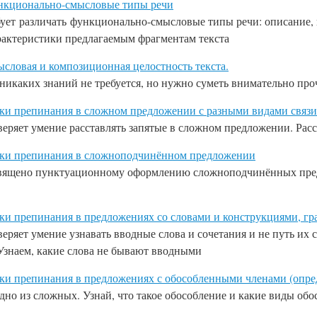
ункционально-смысловые типы речи
бует
различать функционально-смысловые типы речи: описание, п
актеристики предлагаемым фрагментам текста
ысловая и композиционная целостность текста.
никаких знаний не требуется, но нужно суметь внимательно про
аки препинания в сложном предложении с разными видами связи
еряет умение расставлять запятые в сложном предложении. Ра
наки препинания в сложноподчинённом предложении
ящено пунктуационному оформлению сложноподчинённых предл
аки препинания в предложениях со словами и конструкциями, г
еряет умение узнавать вводные слова и сочетания и не путь 
Узнаем, какие слова не бывают вводными
аки препинания в предложениях с обособленными членами (опр
но из сложных. Узнай, что такое обособление и какие виды об