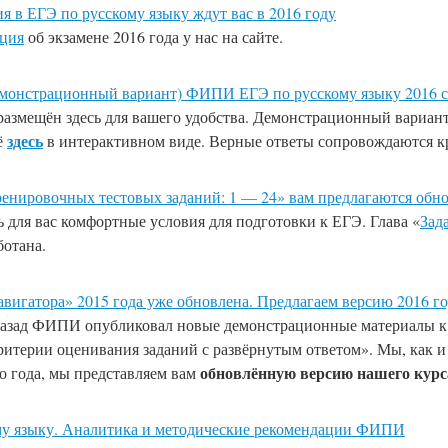
я в ЕГЭ по русскому языку ждут вас в 2016 году
ция
об экзамене 2016 года у нас на сайте.
емонстрационный вариант) ФИПИ ЕГЭ по русскому языку 2016 с
размещён здесь для вашего удобства. Демонстрационный вариа
здесь
ё
в интерактивном виде. Верные ответы сопровождаются к
енировочных тестовых заданий: 1 — 24» вам предлагаются обн
 для вас комфортные условия для подготовки к ЕГЭ. Глава «
Зад
ботана.
вигатора» 2015 года уже обновлена. Предлагаем версию 2016 го
азад ФИПИ опубликовал новые демонстрационные материалы к Е
итерии оценивания заданий с развёрнутым ответом». Мы, как и о
обновлённую версию нашего курс
о года, мы представляем вам
му языку. Аналитика и методические рекомендации ФИПИ