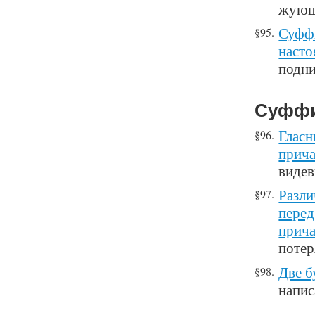
жующ
Суффи
§95.
насто
подн
Суффи
Гласн
§96.
прича
виде
Разли
§97.
перед
прича
поте
Две б
§98.
напис