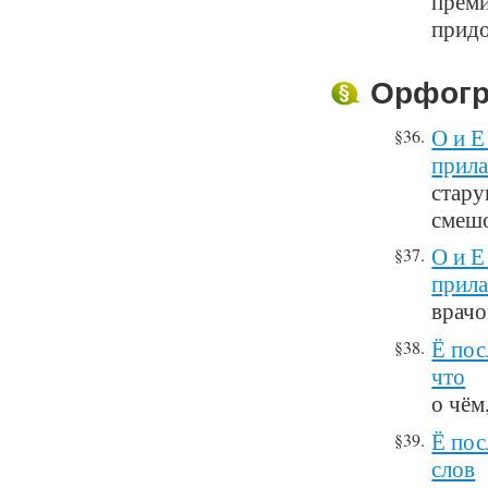
преми
прид
Орфогр
О и Е
§36.
прила
стару
смеш
О и Е
§37.
прила
врачо
Ё пос
§38.
что
о чём
Ё пос
§39.
слов