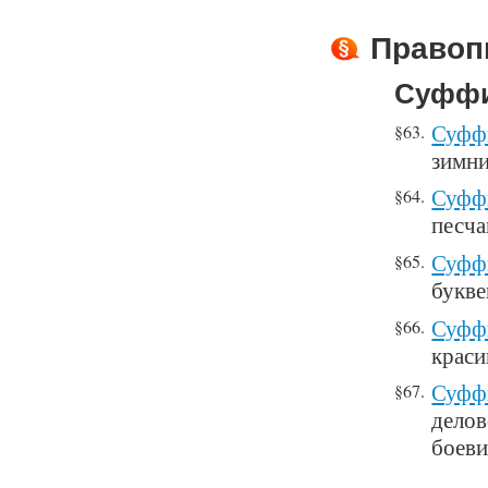
Правоп
Суффи
Суфф
§63.
зимни
Суффи
§64.
песч
Суффи
§65.
букв
Суффи
§66.
краси
Суффи
§67.
делов
боев