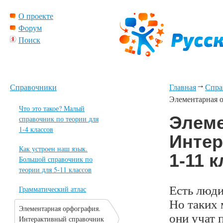
О проекте
Форум
Поиск
Справочники
Главная
Спра
Элементарная о
Что это такое? Малый
Элеме
справочник по теории для
1-4 классов
Интер
Как устроен наш язык.
1-11 
Большой справочник по
теории для 5-11 классов
Есть люди
Грамматический атлас
Но таких 
Элементарная орфография.
они учат 
Интерактивный справочник