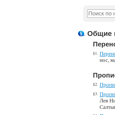
Общие 
Перен
Перен
§1.
нос, м
Пропи
Пропис
§2.
Пропис
§3.
Лев Н
Салты