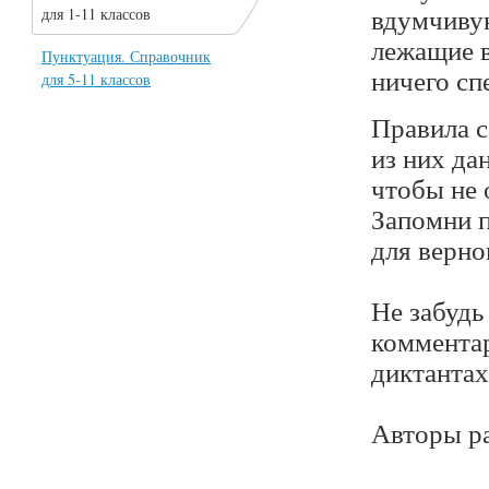
вдумчивую
для 1-11 классов
лежащие в
Пунктуация. Справочник
ничего сп
для 5-11 классов
Правила с
из них да
чтобы не 
Запомни п
для верно
Не забудь
комментар
диктантах
Авторы ра