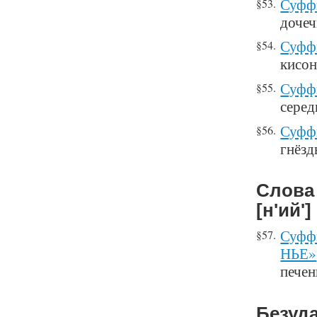
Суффи
§53.
дочеч
Суффи
§54.
кисон
Суффи
§55.
серед
Суфф
§56.
гнёзд
Слова 
[н'ий'] 
Суффи
§57.
НЬЕ»
печен
Безуд