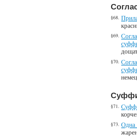
Согла
Прила
§68.
крас
Согла
§69.
суффи
дощат
Согла
§70.
суффи
немец
Суффи
Суффи
§71.
корче
Одна 
§73.
жарен