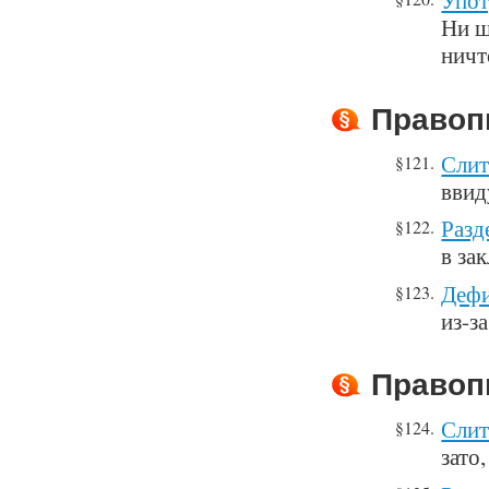
Ни ш
ничт
Правоп
Слит
§121.
ввид
Разд
§122.
в за
Дефи
§123.
из-за
Правоп
Слит
§124.
зато