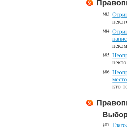
Правоп
Отриц
§83.
неког
Отриц
§84.
напис
неком
Неопр
§85.
некто
Неопр
§86.
место
кто-т
Правоп
Выбор
Глаго
§87.