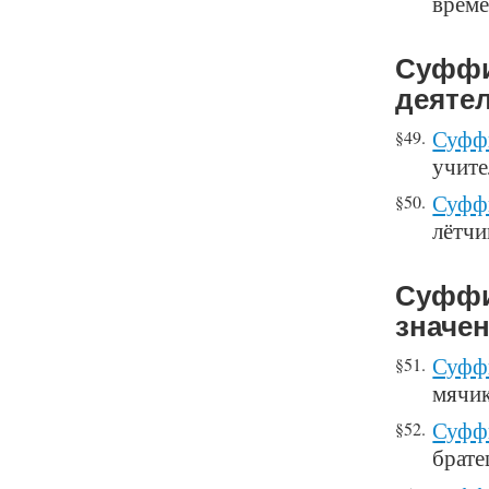
време
Суффи
деяте
Суффи
§49.
учите
Суфф
§50.
лётчи
Суффи
значе
Суффи
§51.
мячик
Суффи
§52.
брате