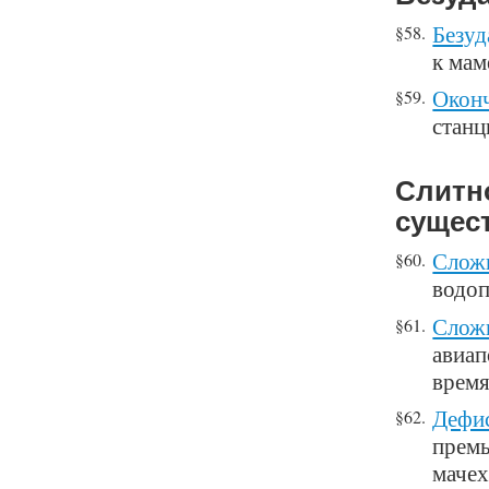
Безуд
§58.
к мам
Оконч
§59.
станц
Слитн
сущес
Сложн
§60.
водоп
Сложн
§61.
авиап
время
Дефис
§62.
премь
мачех