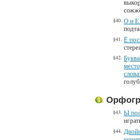
выкор
сожж
О и Е
§40.
подта
Ё пос
§41.
стере
Буква
§42.
место
слова
голуб
Орфогр
Ы пос
§43.
играт
Двойн
§44.
корня