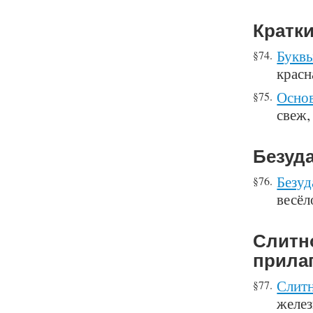
Кратк
Буквы
§74.
красн
Основ
§75.
свеж,
Безуд
Безуд
§76.
весёл
Слитн
прила
Слитн
§77.
желез