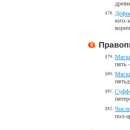
древн
Дефис
§78.
юго-з
кори
Правоп
Мягки
§79.
пять 
Мягки
§80.
пятьд
Суффи
§81.
пятер
Числ
§82.
пол-а