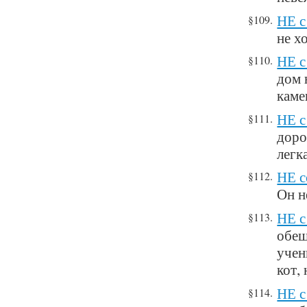
НЕ с
§109.
не х
НЕ с
§110.
дом 
каме
НЕ с
§111.
доро
легк
НЕ с
§112.
Он н
НЕ с
§113.
обещ
учен
кот,
НЕ с
§114.