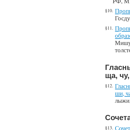
РФ, М
Проп
§10.
Госду
Пропи
§11.
образ
Мишут
толст
Гласны
ща, чу
Гласн
§12.
ши, ч
лыжи,
Сочета
Сочет
§13.