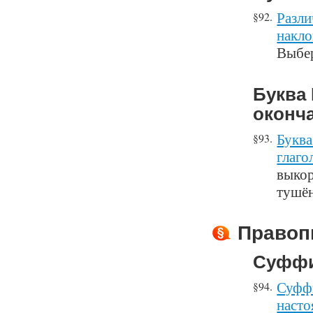
Разли
§92.
накло
Выбер
Буква 
оконча
Буква
§93.
глаго
выкор
тушё
Правоп
Суффи
Суффи
§94.
насто