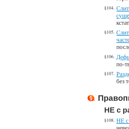
Слит
§104.
суще
кста
Слит
§105.
част
посл
Дефи
§106.
по-т
Разд
§107.
без 
Правоп
НЕ с р
НЕ с
§108.
неве