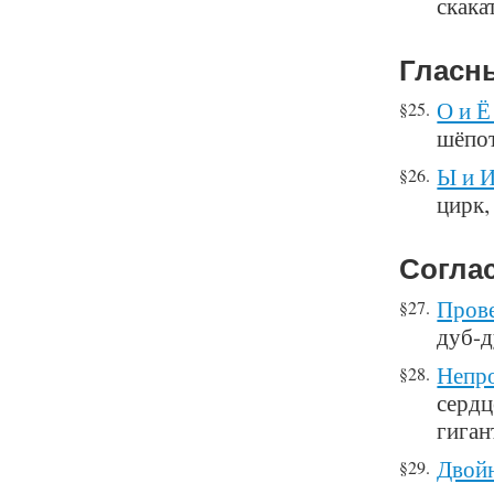
скака
Гласны
О и Ё
§25.
шёпот
Ы и И
§26.
цирк,
Соглас
Прове
§27.
дуб-
Непро
§28.
сердц
гиган
Двойн
§29.