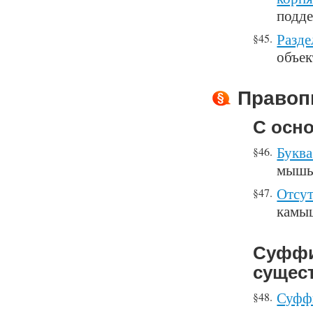
подде
Разде
§45.
объек
Правоп
С осн
Буква
§46.
мышь,
Отсут
§47.
камыш
Суффи
сущес
Суффи
§48.