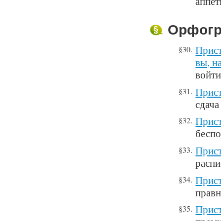
аппет
Орфогр
Прист
§30.
вы, на
войти
Прист
§31.
сдача
Прист
§32.
бесп
Прист
§33.
распи
Прист
§34.
правн
Прист
§35.