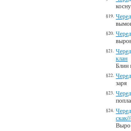
косну
Черед
§19.
вымок
Черед
§20.
выров
Черед
§21.
клан
Блин 
Черед
§22.
заря
Черед
§23.
попла
Черед
§24.
скак/
Вырос