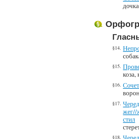
дочка
Орфогр
Гласны
Непро
§14.
собак
Прове
§15.
коза, 
Соче
§16.
ворон
Черед
§17.
жег//ж
стил
стере
Черед
§18.