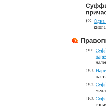
Суффи
прича
Одна 
§99.
книга
Правоп
Суфф
§100.
наре
нале
Наре
§101.
наст
Суфф
§102.
медл
Суфф
§103.
горя