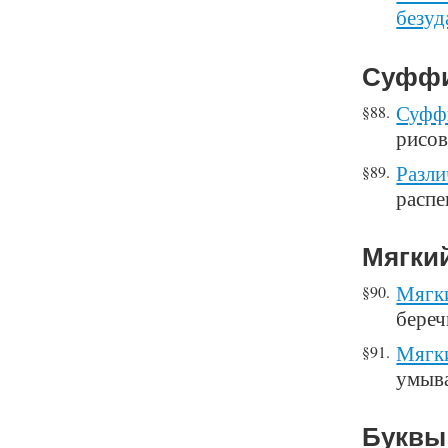
безуд
Суффи
Суффи
§88.
рисов
Разли
§89.
распе
Мягки
Мягки
§90.
береч
Мягки
§91.
умыва
Буквы