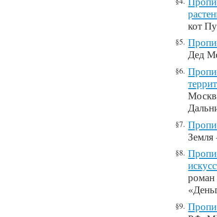
Пропис
§4.
расте
кот Пу
Пропис
§5.
Дед М
Пропис
§6.
терри
Москв
Дальн
Пропис
§7.
Земля 
Пропис
§8.
искусс
роман 
«День
Пропи
§9.