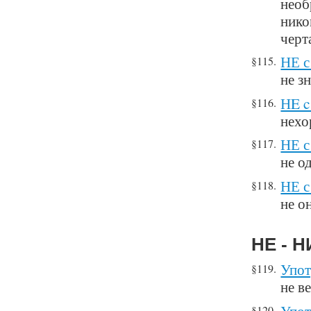
необ
нико
черт
НЕ с
§115.
не з
НE c
§116.
нехо
НЕ с
§117.
не о
НЕ с
§118.
не о
НЕ - Н
Упот
§119.
не в
Упот
§120.