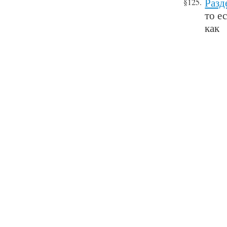
Разд
§125.
то е
как