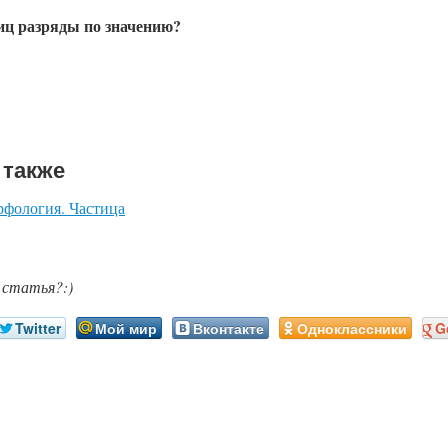
тиц разряды по значению?
 также
рфология. Частица
 статья?:)
Twitter
Мой мир
Вконтакте
Одноклассники
G