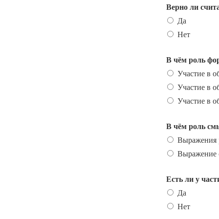
Верно ли счит
Да
Нет
В чём роль ф
Участие в о
Участие в о
Участие в о
В чём роль см
Выражения р
Выражение 
Есть ли у час
Да
Нет