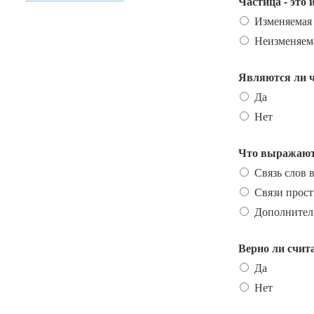
Частица - это
Изменяемая
Неизменяем
Являются ли 
Да
Нет
Что выражают
Связь слов 
Связи прос
Дополнитель
Верно ли счит
Да
Нет