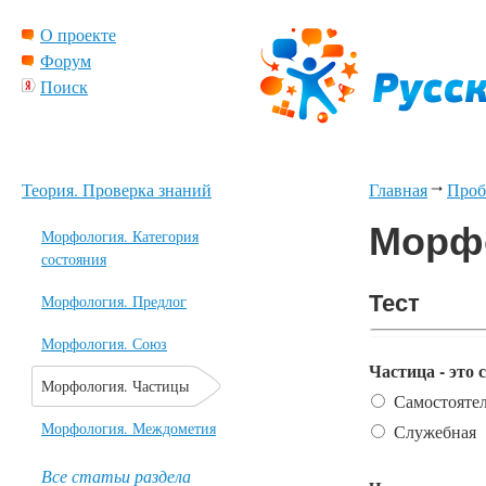
О проекте
Форум
Поиск
Теория. Проверка знаний
Главная
Проб
Морфо
Морфология. Категория
состояния
Тест
Тест
Морфология. Предлог
Морфология. Союз
Частица - это
Морфология. Частицы
Самостояте
Морфология. Междометия
Служебная
Все статьи раздела