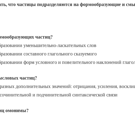
ать, что частицы подразделяются на формообразующие и см
ормообразующих частиц?
бразовании уменьшительно-ласкательных слов
бразовании составного глагольного сказуемого
бразовании форм условного и повелительного наклонений глаго
ысловых частиц?
азных дополнительных значений: отрицания, усиления, восклиц
сочинительной и подчинительной синтаксической связи
тиц омонимы?