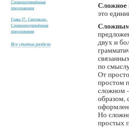
Сложносочинённые
Сложное 
предложения
это едини
Глава 37. Синтаксис.
Сложны
Сложноподчинённые
предложения
предложен
двух и бо
Все статьи раздела
грамматич
связанных
по смыслу
От просто
простом п
сложном –
образом, 
оформлена
Но сложно
простых 