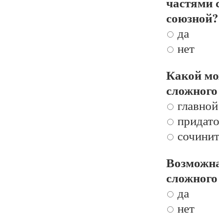
частями 
союзной?
да
нет
Какой мо
сложного
главной
придат
сочинит
Возможна
сложного
да
нет