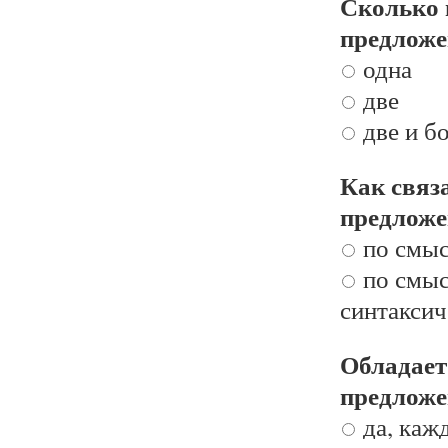
Сколько 
предложе
одна
две
две и б
Как связ
предложе
по смы
по смыс
синтаксич
Обладает
предложе
да, каж