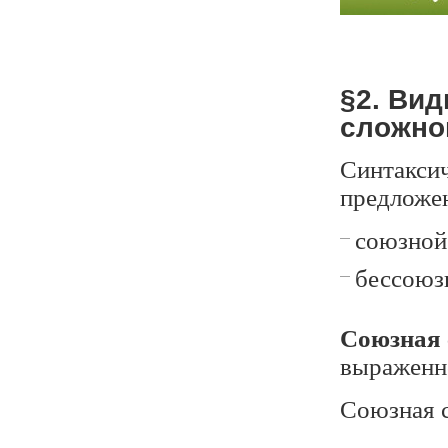
§2. Вид
сложно
Синтаксич
предложе
союзной
бессоюз
Союзная 
выраженн
Союзная с