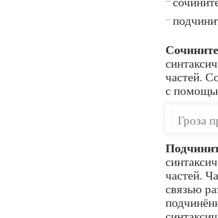
сочинит
подчини
Сочините
синтаксич
частей. С
с помощью
Гроза п
Подчинит
синтаксич
частей. Ч
связью ра
подчинён
синтаксич