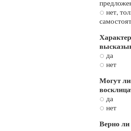
предложе
нет, то
самостоя
Характер
высказы
да
нет
Могут ли
восклиц
да
нет
Верно ли