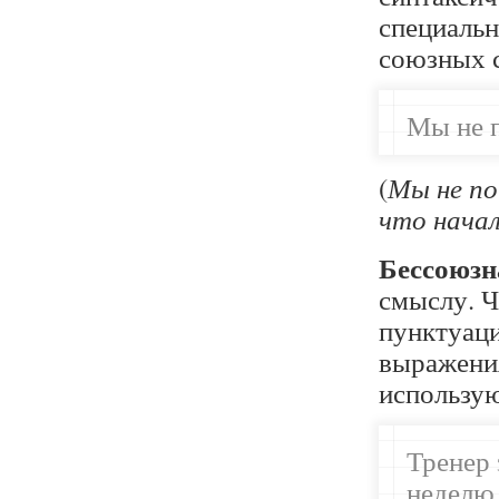
специальн
союзных с
Мы не п
(
Мы не по
что начал
Бессоюзн
смыслу. Ч
пунктуаци
выражения
использую
Тренер 
неделю