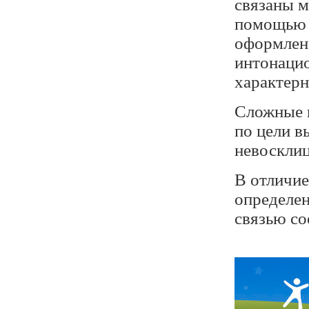
связаны м
помощью с
оформлена
интонаци
характерн
Сложные п
по цели в
невоскли
В отличие
определен
связью со