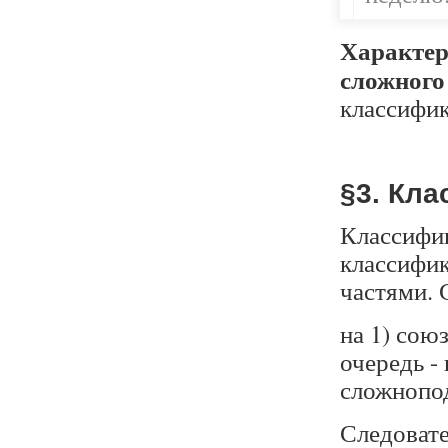
Характер
сложного
классифи
§3. Кл
Классифи
классифик
частями. 
на 1) сою
очередь -
сложнопо
Следовате