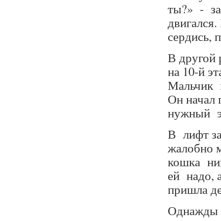
ты?» - за
двигался.
сердись,
В другой 
на 10-й э
Мальчик в
Он начал 
нужный
В лифт за
жалобно м
кошка ник
ей надо, 
пришла де
Однажды в