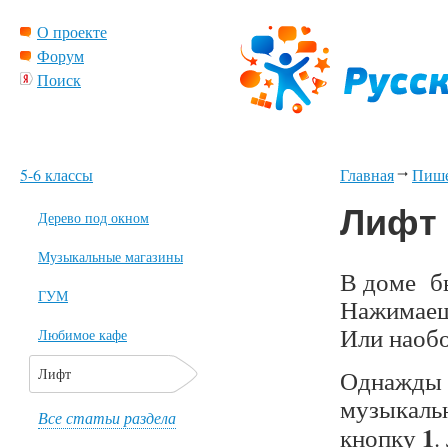
О проекте
Форум
Поиск
5-6 классы
Главная
Пиш
Лифт
Дерево под окном
Музыкальные магазины
В доме бы
ГУМ
Нажимаешь
Или наобо
Любимое кафе
Лифт
Однажды А
музыкальн
Все статьи раздела
1
кнопку
.