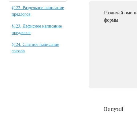
§122. Раздельное написание
Различай омон
предлогов
формы
§123. Дефисное написание
предлогов
§124. Слитное написание
союзов
Не путай