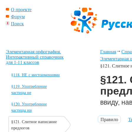
О проекте
Форум
Поиск
Элементарная орфография.
Главная
Спра
Интерактивный справочник
Элементарная о
для 1-11 классов
§121. Слитное 
§118. НЕ с местоимениями
§121.
§119. Употребление
предл
частицы не
ввиду, на
§120. Употребление
частицы ни
Правило
Т
§121. Слитное написание
предлогов