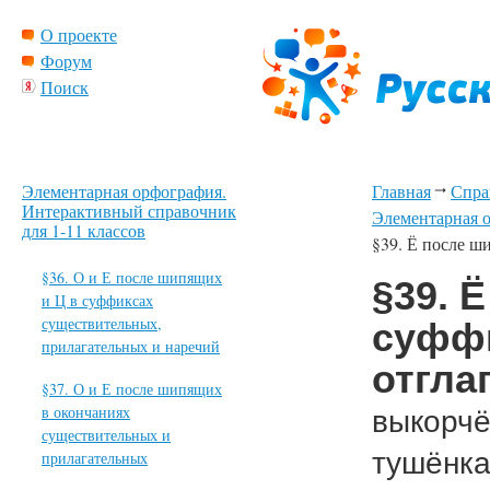
О проекте
Форум
Поиск
Элементарная орфография.
Главная
Спра
Интерактивный справочник
Элементарная о
для 1-11 классов
§39. Ё после ш
§36. О и Е после шипящих
§39. 
и Ц в суффиксах
существительных,
суффи
прилагательных и наречий
отгла
§37. О и Е после шипящих
в окончаниях
выкорчё
существительных и
тушёнка
прилагательных