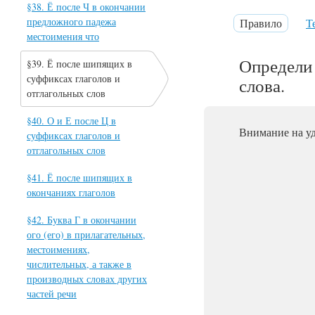
§38. Ё после Ч в окончании
предложного падежа
Правило
Т
местоимения что
Определи 
§39. Ё после шипящих в
суффиксах глаголов и
слова.
отглагольных слов
§40. О и Е после Ц в
Внимание на у
суффиксах глаголов и
отглагольных слов
§41. Ё после шипящих в
окончаниях глаголов
§42. Буква Г в окончании
ого (его) в прилагательных,
местоимениях,
числительных, а также в
производных словах других
частей речи