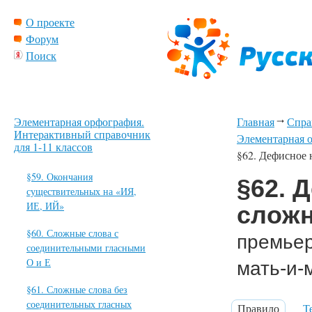
О проекте
Форум
Поиск
Элементарная орфография.
Главная
Спра
Интерактивный справочник
Элементарная о
для 1-11 классов
§62. Дефисное
§59. Окончания
§62. 
существительных на «ИЯ,
ИЕ, ИЙ»
слож
§60. Сложные слова с
премьер
соединительными гласными
О и Е
мать-и-
§61. Сложные слова без
соединительных гласных
Правило
Т