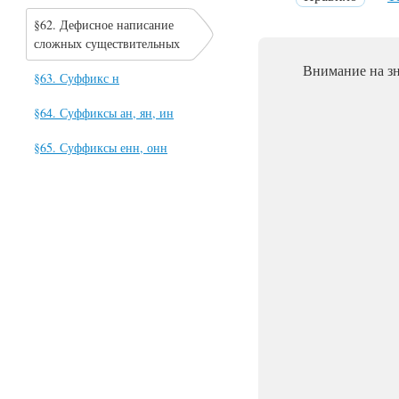
§62. Дефисное написание
сложных существительных
Внимание на зн
§63. Суффикс н
§64. Суффиксы ан, ян, ин
§65. Суффиксы енн, онн