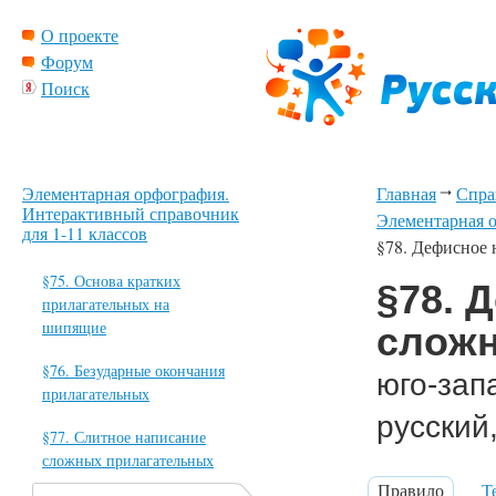
О проекте
Форум
Поиск
Элементарная орфография.
Главная
Спра
Интерактивный справочник
Элементарная о
для 1-11 классов
§78. Дефисное
§75. Основа кратких
§78. 
прилагательных на
шипящие
сложн
§76. Безударные окончания
юго-зап
прилагательных
русский
§77. Слитное написание
сложных прилагательных
Правило
Т