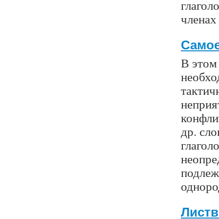
глагол
членах
Самое
В этом
необхо
тактичн
неприят
конфли
др. сл
глагол
неопре
подлеж
одноро
Листв