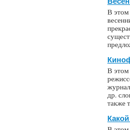
Весен
В этом 
весенни
прекрас
сущест
предло
Кино
В этом 
режисс
журнал
др. сл
также 
Какой
В этом 