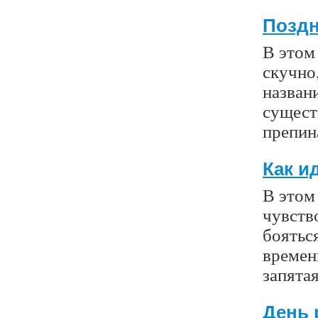
Поздн
В этом 
скучно,
назван
сущест
препин
Как и
В этом
чувство
боятьс
времени
запята
День 