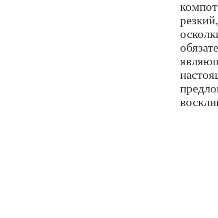
компот
резкий,
осколки
обязате
являющ
настоя
предлог
воскли