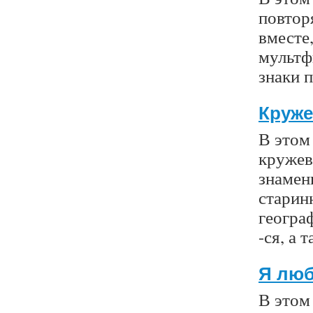
повторя
вместе
мультфи
знаки 
Круж
В этом 
кружев
знамен
старин
геогра
-ся, а
Я лю
В этом