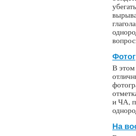
убегат
вырыват
глагол
одноро
вопрос
Фотог
В этом
отличн
фотогр
отметка
и ЧА, 
одноро
На во