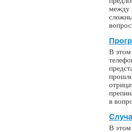
предло
между 
сложны
вопрос
Прогр
В этом 
телефон
предста
прошло
отрицат
препин
в вопр
Случ
В этом