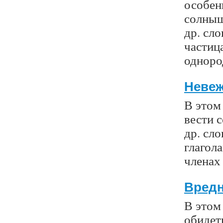
особенн
солныш
др. сл
частица
одноро
Невеж
В этом
вести с
др. сло
глагол
членах
Вредн
В этом 
обидеть