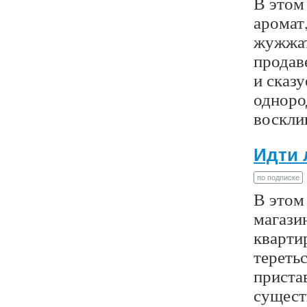
В этом 
аромат,
жужжать
продав
и сказ
одноро
воскли
Идти 
по подписке
В этом 
магазин
квартир
теретьс
приста
сущест