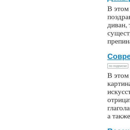
В этом
поздра
диван, 
сущест
препин
Совре
по подписке
В этом 
картин
искусст
отрица
глагол
а также