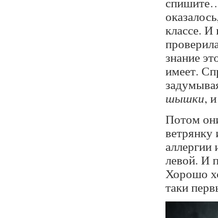
спишите… 
оказалось
классе. И
проверила 
знание эт
имеет. Сп
задумывая
шышки
, 
Потом они
ветрянку 
аллергии 
левой. И 
Хорошо хо
таки перв