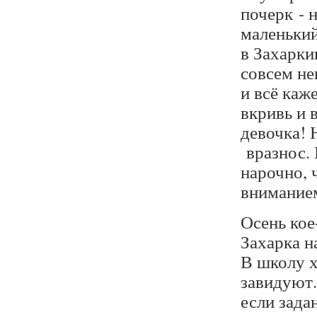
почерк - 
маленький
в Захарки
совсем не
и всё каж
вкривь и 
девочка! 
вразнос. 
нарочно, 
вниманием
Осень кое
Захарка н
В школу х
завидуют.
если зада