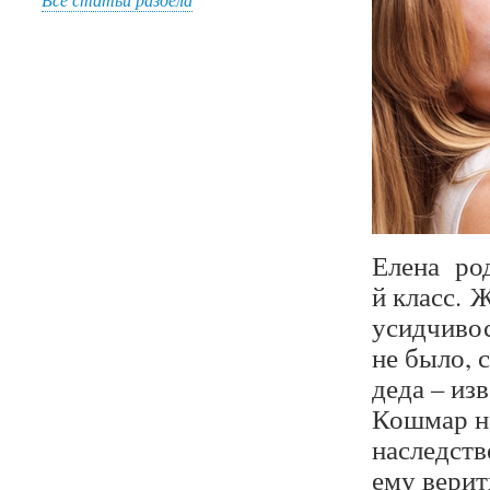
Елена род
й класс. 
усидчиво
не было, 
деда – из
Кошмар на
наследств
ему верит