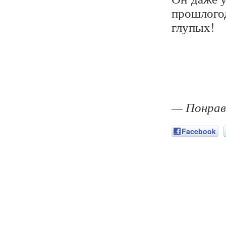
прошлогод
глупых!
— Понрав
Facebook