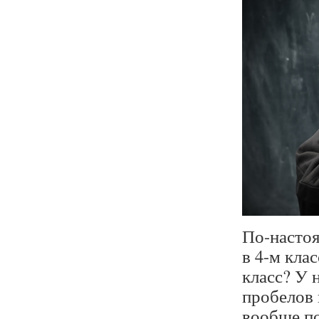
По-настоя
в 4-м клас
класс? У 
пробелов 
вообще по