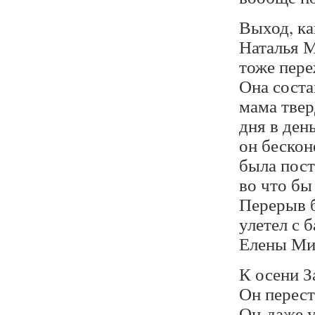
Выход, ка
Наталья М
тоже пере
Она соста
мама твер
дня в ден
он бескон
была пост
во что бы
Перерыв б
улетел с 
Елены Ми
К осени З
Он перест
Он даже у