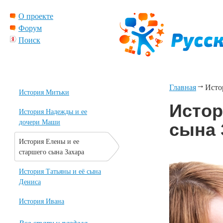
О проекте
Форум
Поиск
Главная
Исто
История Митьки
Истор
История Надежды и ее
дочери Маши
сына 
История Елены и ее
старшего сына Захара
История Татьяны и её сына
Дениса
История Ивана
Все статьи раздела