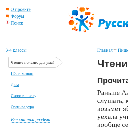
О проекте
Форум
Поиск
3-4 классы
Главная
Пиш
Чтени
Чтение полезно для ума!
Пёс и хозяин
Прочита
Дым
Раньше Ал
Скоро в школу
слушать, к
возьмет я
Осеннее утро
уехала уч
Все статьи раздела
вообще се