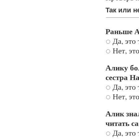
Так или
Так или н
Раньше А
Да, это 
Нет, это
Алику бо
сестра На
Да, это 
Нет, это
Алик знал
читать са
Да, это 