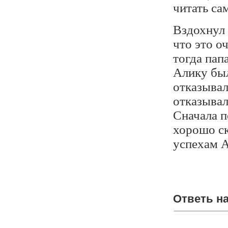
читать са
Вздохнул 
что это о
тогда пап
Алику был
отказывал
отказывал
Сначала п
хорошо ск
успехам А
Ответь н
Ответь