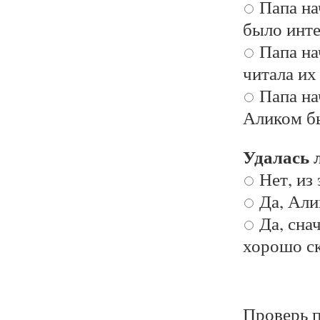
Папа на
было инте
Папа на
читала их
Папа на
Аликом бы
Удалась 
Нет, из
Да, Али
Да, сна
хорошо ск
Проверь п