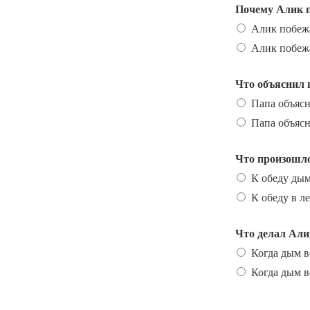
Почему Алик 
Алик побежа
Алик побежа
Что объяснил 
Папа объясн
Папа объясн
Что произошло
К обеду дым
К обеду в ле
Что делал Али
Когда дым в
Когда дым в