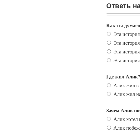
Ответь н
Ответь н
Как ты думаеш
Эта история
Эта история
Эта история
Эта история
Где жил Алик
Алик жил в 
Алик жил на
Зачем Алик по
Алик хотел 
Алик побежа