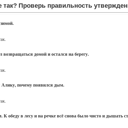
не так? Проверь правильность утвержден
не так? Проверь правильность утвержден
 зимой.
так.
л возвращаться домой и остался на берегу.
так.
 Алику, почему появился дым.
так.
. К обеду в лесу и на речке всё снова было чисто и дышать ст