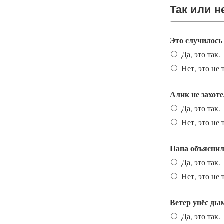
Так или 
Так или 
Это случилось
Да, это так.
Нет, это не 
Алик не захоте
Да, это так.
Нет, это не 
Папа объяснил
Да, это так.
Нет, это не 
Ветер унёс дым
Да, это так.