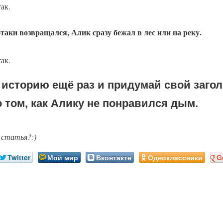
так.
таки возвращался, Алик сразу бежал в лес или на реку.
так.
историю ещё раз и придумай свой загол
 том, как Алику не понравился дым.
 статья?:)
Twitter
Мой мир
Вконтакте
Одноклассники
G