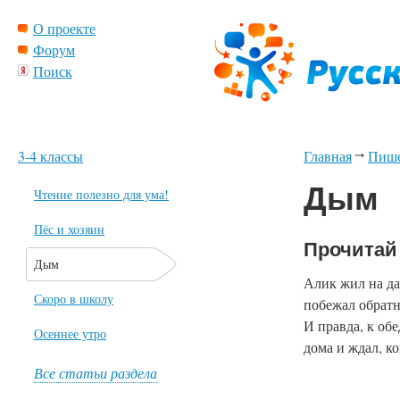
О проекте
Форум
Поиск
3-4 классы
Главная
Пиш
Дым
Чтение полезно для ума!
Пёс и хозяин
Прочитай 
Дым
Алик жил на да
Скоро в школу
побежал обратно
И правда, к обе
Осеннее утро
дома и ждал, ко
Все статьи раздела