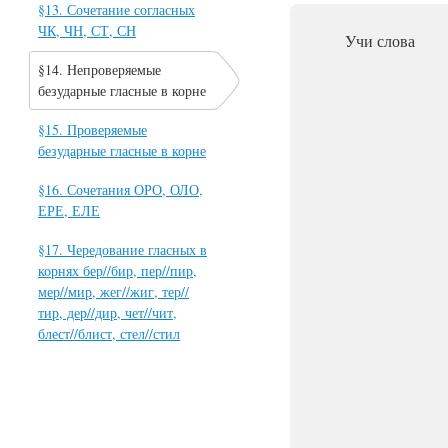
§13. Сочетание согласных
ЧК, ЧН, СТ, СН
Учи слова
§14. Непроверяемые
безударные гласные в корне
§15. Проверяемые
безударные гласные в корне
§16. Сочетания ОРО, ОЛО,
ЕРЕ, ЕЛЕ
§17. Чередование гласных в
корнях бер//бир, пер//пир,
мер//мир, жег//жиг, тер//
тир, дер//дир, чет//чит,
блест//блист, стел//стил