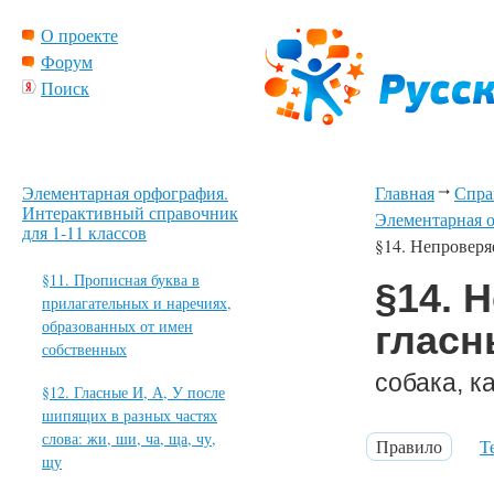
О проекте
Форум
Поиск
Элементарная орфография.
Главная
Спра
Интерактивный справочник
Элементарная о
для 1-11 классов
§14. Непроверя
§11. Прописная буква в
§14. 
прилагательных и наречиях,
образованных от имен
гласн
собственных
собака, к
§12. Гласные И, А, У после
шипящих в разных частях
слова: жи, ши, ча, ща, чу,
Правило
Т
щу