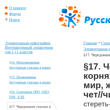
О проекте
Форум
Поиск
Элементарная орфография.
Главная
Спра
Интерактивный справочник
Элементарная о
для 1-11 классов
§17. Чередование
§14. Непроверяемые
§17. 
безударные гласные в корне
корнях
§15. Проверяемые
безударные гласные в корне
мир, ж
§16. Сочетания ОРО, ОЛО,
чет//ч
ЕРЕ, ЕЛЕ
стереть
§17. Чередование гласных в