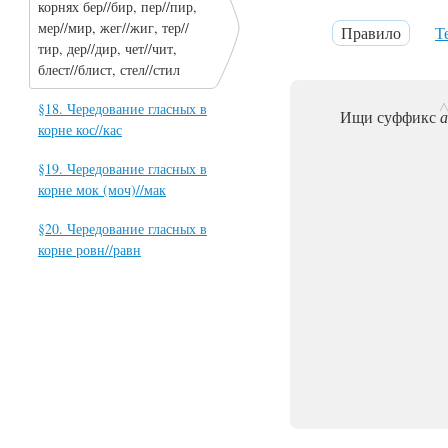
корнях бер//бир, пер//пир,
мер//мир, жег//жиг, тер//
Правило
Т
тир, дер//дир, чет//чит,
блест//блист, стел//стил
§18. Чередование гласных в
Ищи суффикс
а
корне кос//кас
§19. Чередование гласных в
корне мок (моч)//мак
§20. Чередование гласных в
корне ровн//равн