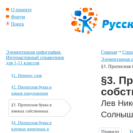
О проекте
Форум
Поиск
Элементарная орфография.
Главная
Спра
Интерактивный справочник
Элементарная о
для 1-11 классов
§3. Прописная 
§1. Перенос слов
§3. П
§2. Прописная буква в
собс
начале предложения
Лев Ник
§3. Прописная буква в
именах собственных
Солныш
§4. Прописная буква в
кличках животных и
Правило
Т