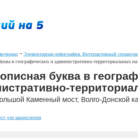
вочники
Элементарная орфография. Интерактивный справочни
буква в географических и административно-территориальных на
рописная буква в геогра
истративно-территориа
ольшой Каменный мост, Волго-Донской к
еcт для закрепления