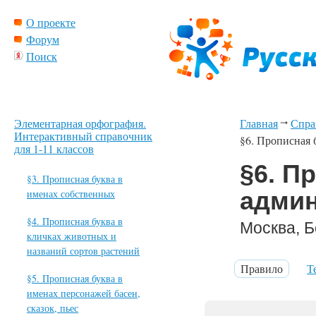
О проекте
Форум
Поиск
Элементарная орфография.
Главная
Спра
Интерактивный справочник
§6. Прописная 
для 1-11 классов
§6. П
§3. Прописная буква в
админ
именах собственных
§4. Прописная буква в
Москва, Б
кличках животных и
названий сортов растений
Правило
Т
§5. Прописная буква в
именах персонажей басен,
сказок, пьес