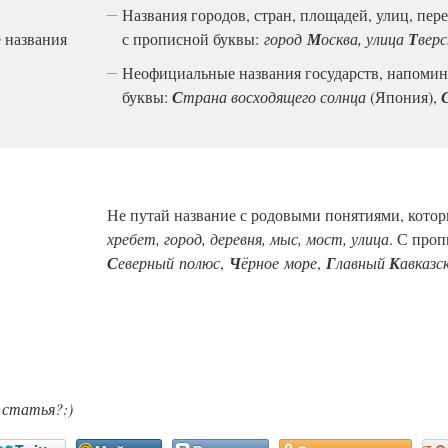
Названия городов, стран, площадей, улиц, пере
 названия
с прописной буквы:
город
М
осква,
улица
Т
верс
Неофициальные названия государств, напомин
буквы:
С
трана восходящего солнца
(Япония),
Не путай название с родовыми понятиями, кото
хребет, город, деревня, мыс, мост, улица
. С про
С
еверный
полюс
,
Ч
ё
рное
море
,
Г
лавный
К
авказс
 статья?:)