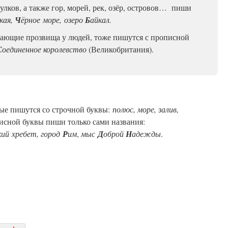
улков, а также гор, морей, рек, озёр, островов… пиши
кая,
Ч
ёрное
море,
озеро
Б
айкал.
ающие прозвища у людей, тоже пишутся с прописной
С
оединенное королевство
(Великобритания).
рые пишутся со строчной буквы:
полюс, море, залив,
писной буквы пиши только сами названия:
кий
хребет, город
Р
им
,
мыс
Д
оброй
Н
адежды
.