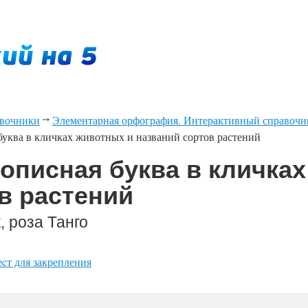
вочники
Элементарная орфография. Интерактивный справочни
буква в кличках животных и названий сортов растений
рописная буква в кличка
в растений
, роза Танго
еcт для закрепления