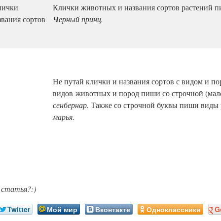
лички
Клички животных и названия сортов растений п
вания сортов
Ч
ерный принц.
Не путай клички и названия сортов с видом и п
видов животных и пород пиши со строчной (мал
сенбернар.
Также со строчной буквы пиши виды 
марья
.
 статья?:)
Twitter
Мой мир
Вконтакте
Одноклассники
G