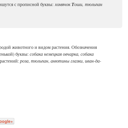
ишутся с прописной буквы:
хомячок
Т
оши,
тюльпан
ородой животного и видом растения. Обозначения
енькой) буквы:
собака немецкая овчарка, собака
растений:
роза
,
тюльпан
,
анютины глазки
,
иван-да-
oogle+