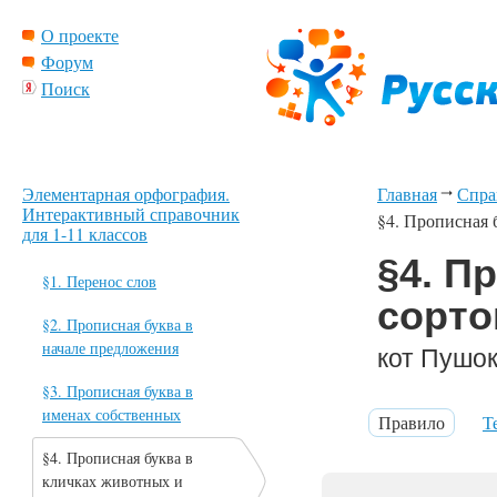
О проекте
Форум
Поиск
Элементарная орфография.
Главная
Спра
Интерактивный справочник
§4. Прописная 
для 1-11 классов
§4. П
§1. Перенос слов
сорто
§2. Прописная буква в
начале предложения
кот Пушок
§3. Прописная буква в
именах собственных
Правило
Т
§4. Прописная буква в
кличках животных и